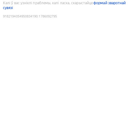
Калі ў вас узніклі праблемы, калі ласка, скарыстайце
формай зваротнай
сувязі
9182194054950834190
:
1786092795