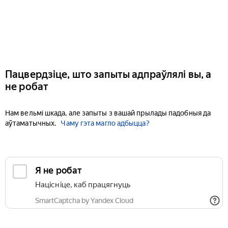
Пацвердзіце, што запыты адпраўлялі вы, а
не робат
Нам вельмі шкада, але запыты з вашай прылады падобныя да
аўтаматычных.
Чаму гэта магло адбыцца?
Я не робат
Націсніце, каб працягнуць
SmartCaptcha by Yandex Cloud