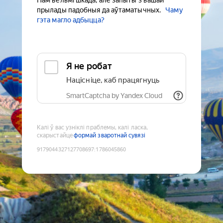
Нам вельмі шкада, але запыты з вашай
прылады падобныя да аўтаматычных.
Чаму
гэта магло адбыцца?
Я не робат
Націсніце, каб працягнуць
SmartCaptcha by Yandex Cloud
Калі ў вас узніклі праблемы, калі ласка,
скарыстайце
формай зваротнай сувязі
9179044327127708697
:
1786045860