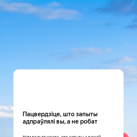
Пацвердзіце, што запыты
адпраўлялі вы, а не робат