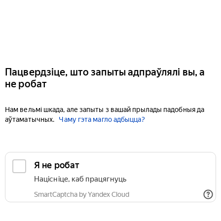
Пацвердзіце, што запыты адпраўлялі вы, а
не робат
Нам вельмі шкада, але запыты з вашай прылады падобныя да
аўтаматычных.
Чаму гэта магло адбыцца?
Я не робат
Націсніце, каб працягнуць
SmartCaptcha by Yandex Cloud