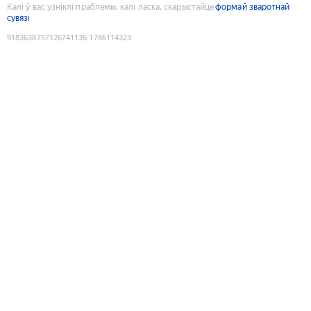
Калі ў вас узніклі праблемы, калі ласка, скарыстайце
формай зваротнай
сувязі
9183638757126741136
:
1786114323