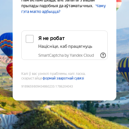
Нам вельмі шкада, але запыты з вашай
прылады падобныя да аўтаматычных.
Чаму
гэта магло адбыцца?
Я не робат
Націсніце, каб працягнуць
SmartCaptcha by Yandex Cloud
Калі ў вас узніклі праблемы, калі ласка,
скарыстайце
формай зваротнай сувязі
9189659809434860233
:
1786204043