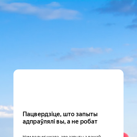
Пацвердзіце, што запыты
адпраўлялі вы, а не робат