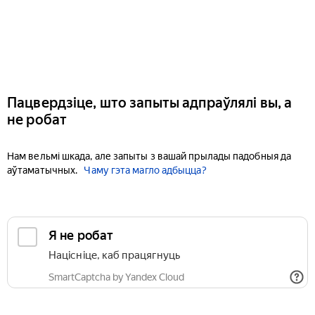
Пацвердзіце, што запыты адпраўлялі вы, а
не робат
Нам вельмі шкада, але запыты з вашай прылады падобныя да
аўтаматычных.
Чаму гэта магло адбыцца?
Я не робат
Націсніце, каб працягнуць
SmartCaptcha by Yandex Cloud