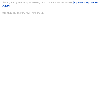
Калі ў вас узніклі праблемы, калі ласка, скарыстайце
формай зваротнай
сувязі
9189329867563490162
:
1786199127