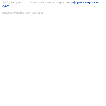
Калі ў вас узніклі праблемы, калі ласка, скарыстайце
формай зваротнай
сувязі
9186598149381061370
:
1786158421