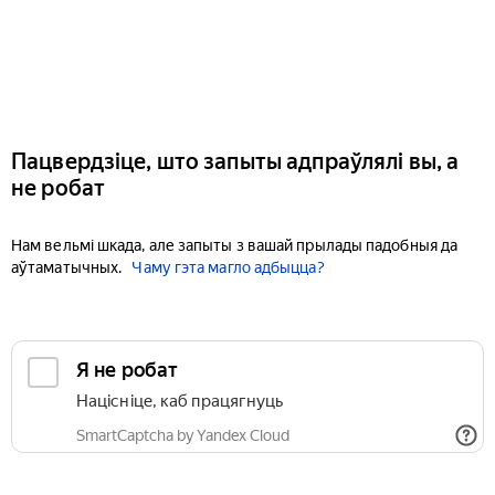
Пацвердзіце, што запыты адпраўлялі вы, а
не робат
Нам вельмі шкада, але запыты з вашай прылады падобныя да
аўтаматычных.
Чаму гэта магло адбыцца?
Я не робат
Націсніце, каб працягнуць
SmartCaptcha by Yandex Cloud