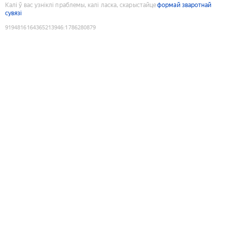
Калі ў вас узніклі праблемы, калі ласка, скарыстайце
формай зваротнай
сувязі
9194816164365213946
:
1786280879