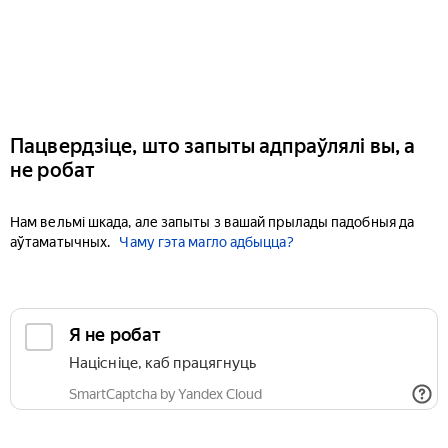
Пацвердзіце, што запыты адпраўлялі вы, а
не робат
Нам вельмі шкада, але запыты з вашай прылады падобныя да
аўтаматычных.
Чаму гэта магло адбыцца?
Я не робат
Націсніце, каб працягнуць
SmartCaptcha by Yandex Cloud