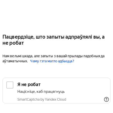
Пацвердзіце, што запыты адпраўлялі вы, а
не робат
Нам вельмі шкада, але запыты з вашай прылады падобныя да
аўтаматычных.
Чаму гэта магло адбыцца?
Я не робат
Націсніце, каб працягнуць
SmartCaptcha by Yandex Cloud