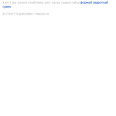
Калі ў вас узніклі праблемы, калі ласка, скарыстайце
формай зваротнай
сувязі
9177591776369504969
:
1786024216