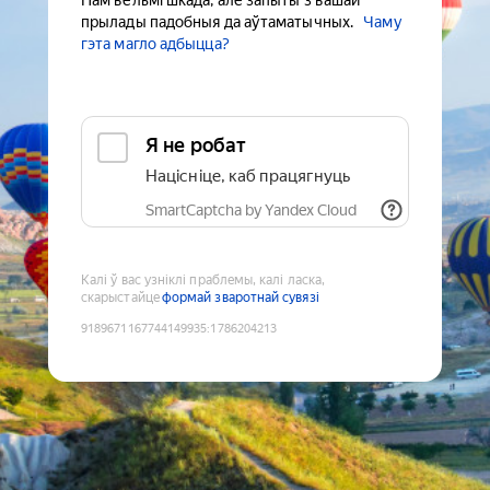
Нам вельмі шкада, але запыты з вашай
прылады падобныя да аўтаматычных.
Чаму
гэта магло адбыцца?
Я не робат
Націсніце, каб працягнуць
SmartCaptcha by Yandex Cloud
Калі ў вас узніклі праблемы, калі ласка,
скарыстайце
формай зваротнай сувязі
9189671167744149935
:
1786204213