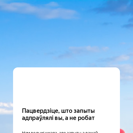
Пацвердзіце, што запыты
адпраўлялі вы, а не робат