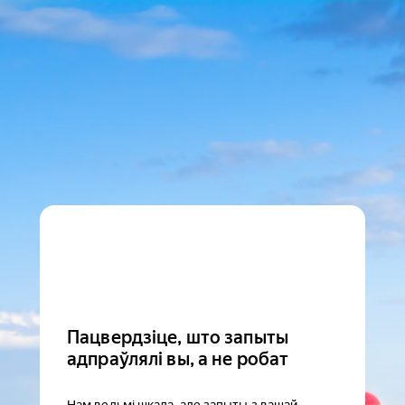
Пацвердзіце, што запыты
адпраўлялі вы, а не робат