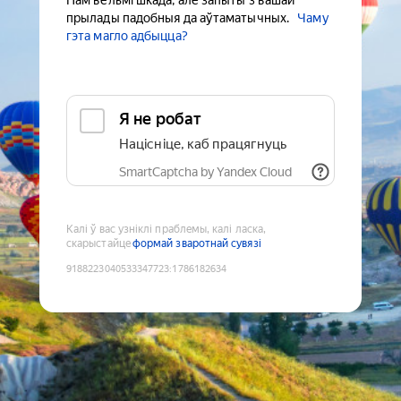
Нам вельмі шкада, але запыты з вашай
прылады падобныя да аўтаматычных.
Чаму
гэта магло адбыцца?
Я не робат
Націсніце, каб працягнуць
SmartCaptcha by Yandex Cloud
Калі ў вас узніклі праблемы, калі ласка,
скарыстайце
формай зваротнай сувязі
9188223040533347723
:
1786182634