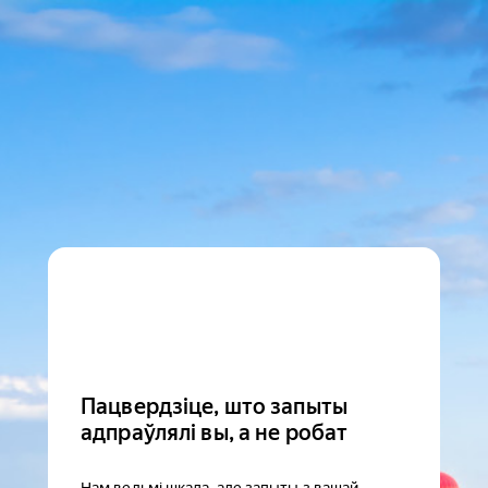
Пацвердзіце, што запыты
адпраўлялі вы, а не робат