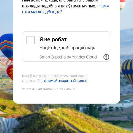
Нам вельмі шкада, але запыты з вашай
прылады падобныя да аўтаматычных.
Чаму
гэта магло адбыцца?
Я не робат
Націсніце, каб працягнуць
SmartCaptcha by Yandex Cloud
Калі ў вас узніклі праблемы, калі ласка,
скарыстайце
формай зваротнай сувязі
9179234884894488265
:
1786048700