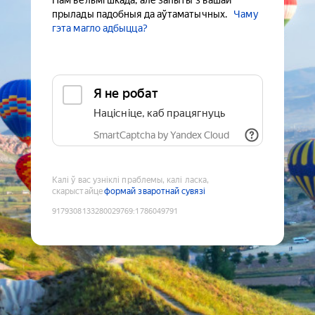
Нам вельмі шкада, але запыты з вашай
прылады падобныя да аўтаматычных.
Чаму
гэта магло адбыцца?
Я не робат
Націсніце, каб працягнуць
SmartCaptcha by Yandex Cloud
Калі ў вас узніклі праблемы, калі ласка,
скарыстайце
формай зваротнай сувязі
9179308133280029769
:
1786049791