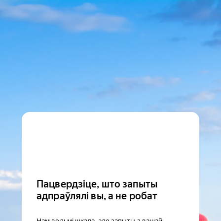
Пацвердзіце, што запыты
адпраўлялі вы, а не робат