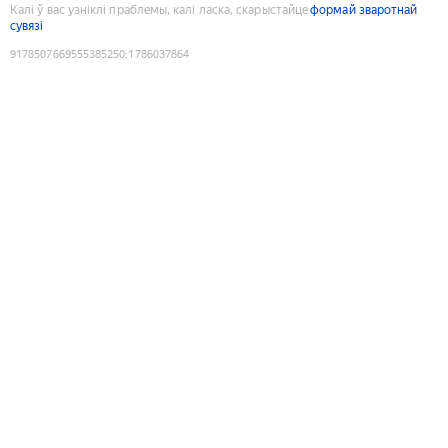
Калі ў вас узніклі праблемы, калі ласка, скарыстайце
формай зваротнай
сувязі
9178507669555385250
:
1786037864