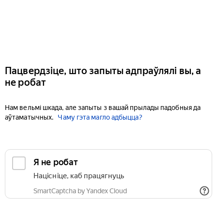
Пацвердзіце, што запыты адпраўлялі вы, а
не робат
Нам вельмі шкада, але запыты з вашай прылады падобныя да
аўтаматычных.
Чаму гэта магло адбыцца?
Я не робат
Націсніце, каб працягнуць
SmartCaptcha by Yandex Cloud