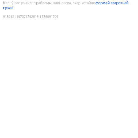
Калі ў вас узніклі праблемы, калі ласка, скарыстайце
формай зваротнай
сувязі
9182121197071792615
:
1786091709