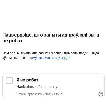
Пацвердзіце, што запыты адпраўлялі вы, а
не робат
Нам вельмі шкада, але запыты з вашай прылады падобныя да
аўтаматычных.
Чаму гэта магло адбыцца?
Я не робат
Націсніце, каб працягнуць
SmartCaptcha by Yandex Cloud