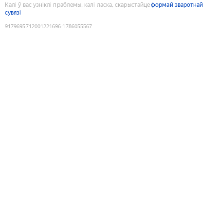
Калі ў вас узніклі праблемы, калі ласка, скарыстайце
формай зваротнай
сувязі
9179695712001221696
:
1786055567