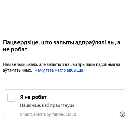
Пацвердзіце, што запыты адпраўлялі вы, а
не робат
Нам вельмі шкада, але запыты з вашай прылады падобныя да
аўтаматычных.
Чаму гэта магло адбыцца?
Я не робат
Націсніце, каб працягнуць
SmartCaptcha by Yandex Cloud