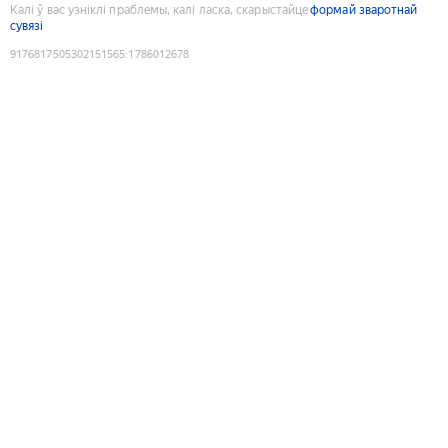
Калі ў вас узніклі праблемы, калі ласка, скарыстайце
формай зваротнай
сувязі
9176817505302151565
:
1786012678