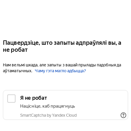
Пацвердзіце, што запыты адпраўлялі вы, а
не робат
Нам вельмі шкада, але запыты з вашай прылады падобныя да
аўтаматычных.
Чаму гэта магло адбыцца?
Я не робат
Націсніце, каб працягнуць
SmartCaptcha by Yandex Cloud