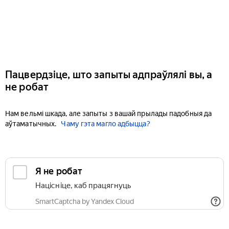
Пацвердзіце, што запыты адпраўлялі вы, а
не робат
Нам вельмі шкада, але запыты з вашай прылады падобныя да
аўтаматычных.
Чаму гэта магло адбыцца?
Я не робат
Націсніце, каб працягнуць
SmartCaptcha by Yandex Cloud