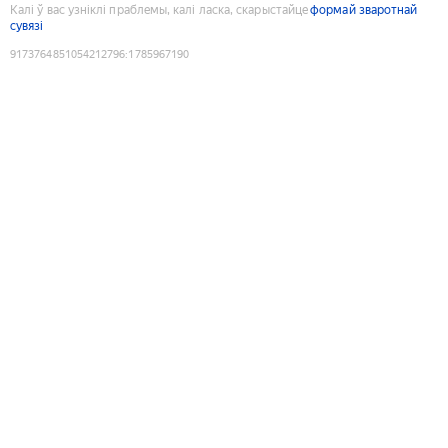
Калі ў вас узніклі праблемы, калі ласка, скарыстайце
формай зваротнай
сувязі
9173764851054212796
:
1785967190