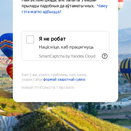
Нам вельмі шкада, але запыты з вашай
прылады падобныя да аўтаматычных.
Чаму
гэта магло адбыцца?
Я не робат
Націсніце, каб працягнуць
SmartCaptcha by Yandex Cloud
Калі ў вас узніклі праблемы, калі ласка,
скарыстайце
формай зваротнай сувязі
9185091771472943718
:
1786135974