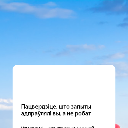
Пацвердзіце, што запыты
адпраўлялі вы, а не робат