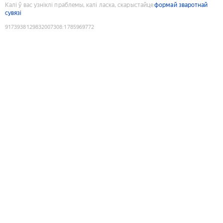
Калі ў вас узніклі праблемы, калі ласка, скарыстайце
формай зваротнай
сувязі
9173938129832007308
:
1785969772