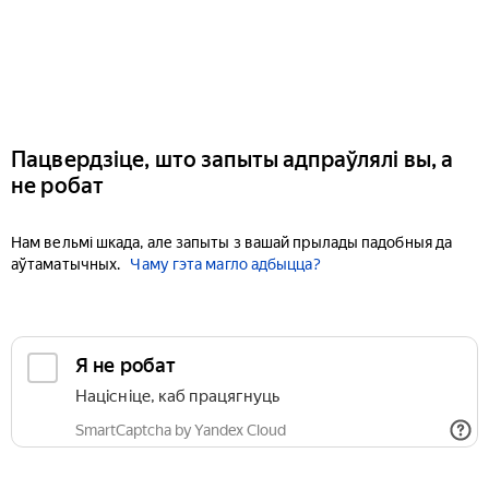
Пацвердзіце, што запыты адпраўлялі вы, а
не робат
Нам вельмі шкада, але запыты з вашай прылады падобныя да
аўтаматычных.
Чаму гэта магло адбыцца?
Я не робат
Націсніце, каб працягнуць
SmartCaptcha by Yandex Cloud