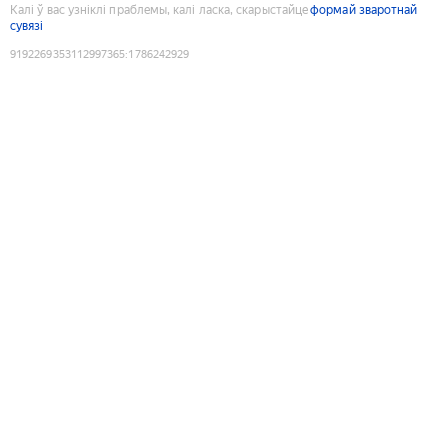
Калі ў вас узніклі праблемы, калі ласка, скарыстайце
формай зваротнай
сувязі
9192269353112997365
:
1786242929