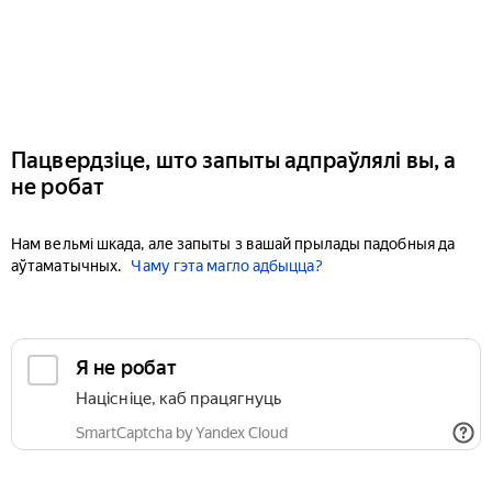
Пацвердзіце, што запыты адпраўлялі вы, а
не робат
Нам вельмі шкада, але запыты з вашай прылады падобныя да
аўтаматычных.
Чаму гэта магло адбыцца?
Я не робат
Націсніце, каб працягнуць
SmartCaptcha by Yandex Cloud