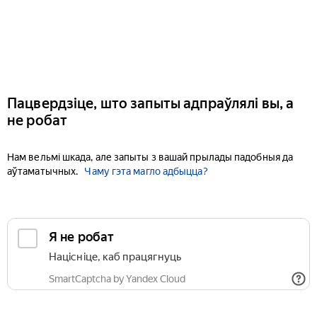
Пацвердзіце, што запыты адпраўлялі вы, а
не робат
Нам вельмі шкада, але запыты з вашай прылады падобныя да
аўтаматычных.
Чаму гэта магло адбыцца?
Я не робат
Націсніце, каб працягнуць
SmartCaptcha by Yandex Cloud