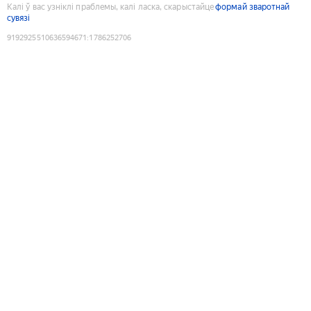
Калі ў вас узніклі праблемы, калі ласка, скарыстайце
формай зваротнай
сувязі
9192925510636594671
:
1786252706