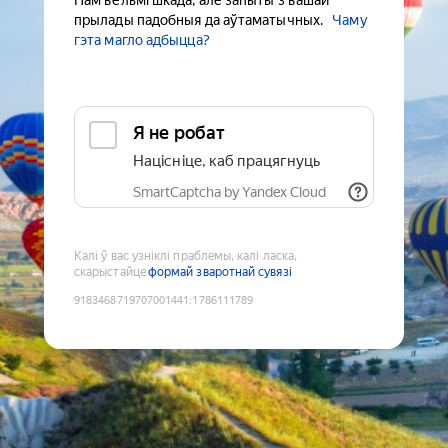
Нам вельмі шкада, але запыты з вашай
прылады падобныя да аўтаматычных.
Чаму
гэта магло адбыцца?
Я не робат
Націсніце, каб працягнуць
SmartCaptcha by Yandex Cloud
Калі ў вас узніклі праблемы, калі ласка,
скарыстайце
формай зваротнай сувязі
9183468719707001441
:
1786111789