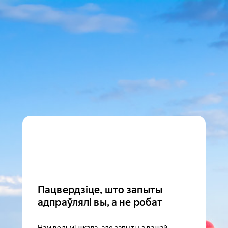
Пацвердзіце, што запыты
адпраўлялі вы, а не робат