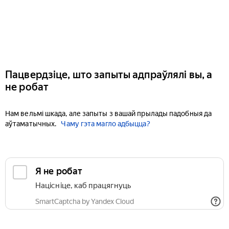
Пацвердзіце, што запыты адпраўлялі вы, а
не робат
Нам вельмі шкада, але запыты з вашай прылады падобныя да
аўтаматычных.
Чаму гэта магло адбыцца?
Я не робат
Націсніце, каб працягнуць
SmartCaptcha by Yandex Cloud