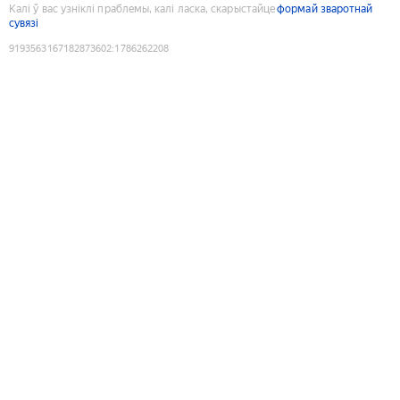
Калі ў вас узніклі праблемы, калі ласка, скарыстайце
формай зваротнай
сувязі
9193563167182873602
:
1786262208