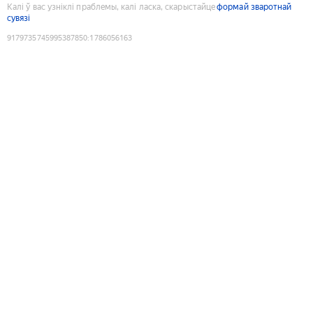
Калі ў вас узніклі праблемы, калі ласка, скарыстайце
формай зваротнай
сувязі
9179735745995387850
:
1786056163