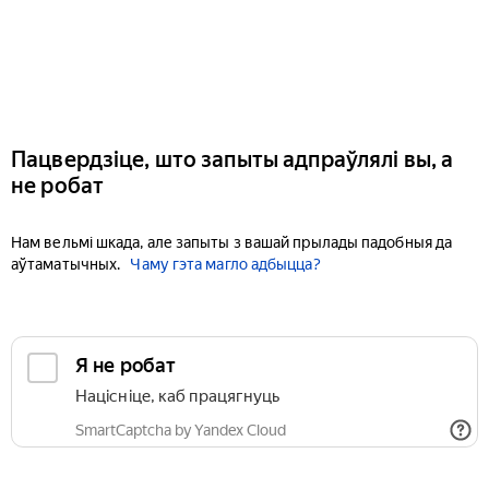
Пацвердзіце, што запыты адпраўлялі вы, а
не робат
Нам вельмі шкада, але запыты з вашай прылады падобныя да
аўтаматычных.
Чаму гэта магло адбыцца?
Я не робат
Націсніце, каб працягнуць
SmartCaptcha by Yandex Cloud