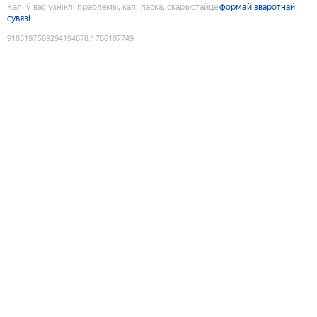
Калі ў вас узніклі праблемы, калі ласка, скарыстайце
формай зваротнай
сувязі
9183197569294194878
:
1786107749