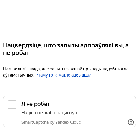
Пацвердзіце, што запыты адпраўлялі вы, а
не робат
Нам вельмі шкада, але запыты з вашай прылады падобныя да
аўтаматычных.
Чаму гэта магло адбыцца?
Я не робат
Націсніце, каб працягнуць
SmartCaptcha by Yandex Cloud