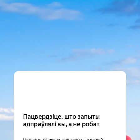
Пацвердзіце, што запыты
адпраўлялі вы, а не робат