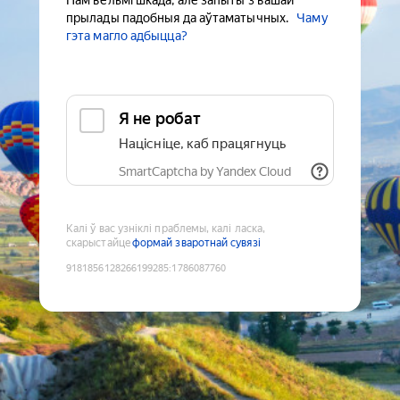
Нам вельмі шкада, але запыты з вашай
прылады падобныя да аўтаматычных.
Чаму
гэта магло адбыцца?
Я не робат
Націсніце, каб працягнуць
SmartCaptcha by Yandex Cloud
Калі ў вас узніклі праблемы, калі ласка,
скарыстайце
формай зваротнай сувязі
9181856128266199285
:
1786087760