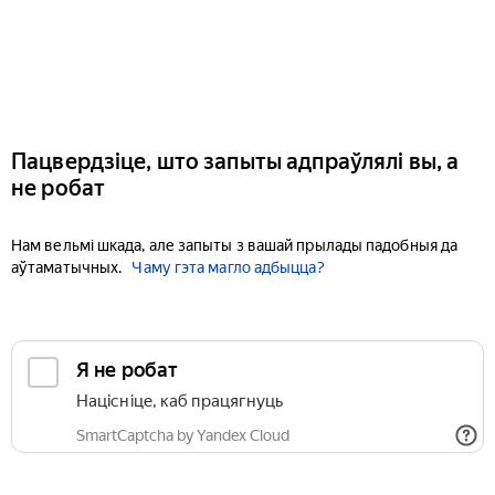
Пацвердзіце, што запыты адпраўлялі вы, а
не робат
Нам вельмі шкада, але запыты з вашай прылады падобныя да
аўтаматычных.
Чаму гэта магло адбыцца?
Я не робат
Націсніце, каб працягнуць
SmartCaptcha by Yandex Cloud