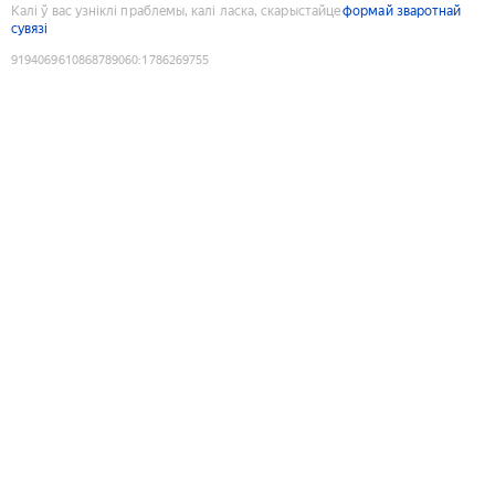
Калі ў вас узніклі праблемы, калі ласка, скарыстайце
формай зваротнай
сувязі
9194069610868789060
:
1786269755