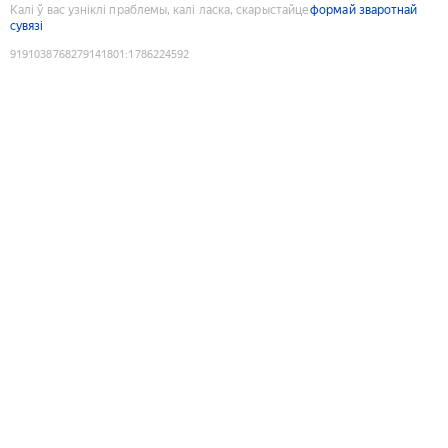
Калі ў вас узніклі праблемы, калі ласка, скарыстайце
формай зваротнай
сувязі
9191038768279141801
:
1786224592