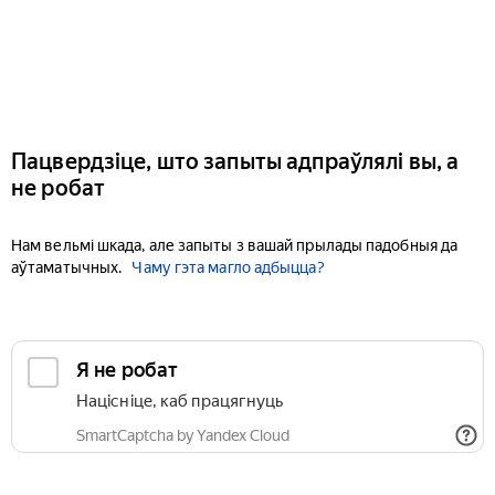
Пацвердзіце, што запыты адпраўлялі вы, а
не робат
Нам вельмі шкада, але запыты з вашай прылады падобныя да
аўтаматычных.
Чаму гэта магло адбыцца?
Я не робат
Націсніце, каб працягнуць
SmartCaptcha by Yandex Cloud