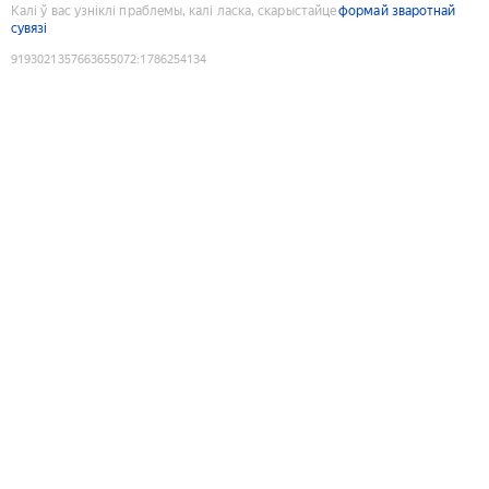
Калі ў вас узніклі праблемы, калі ласка, скарыстайце
формай зваротнай
сувязі
9193021357663655072
:
1786254134