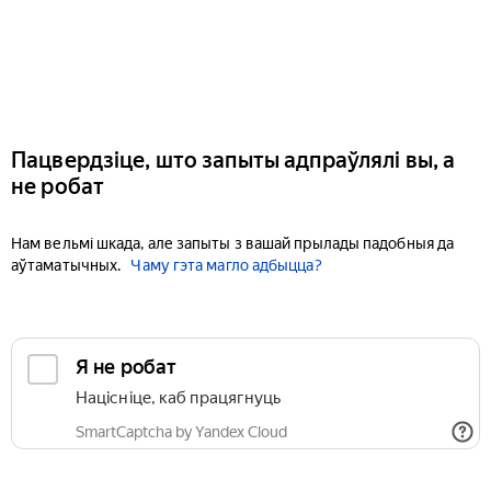
Пацвердзіце, што запыты адпраўлялі вы, а
не робат
Нам вельмі шкада, але запыты з вашай прылады падобныя да
аўтаматычных.
Чаму гэта магло адбыцца?
Я не робат
Націсніце, каб працягнуць
SmartCaptcha by Yandex Cloud