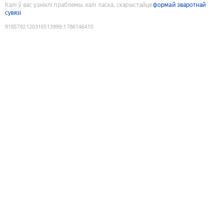
Калі ў вас узніклі праблемы, калі ласка, скарыстайце
формай зваротнай
сувязі
9185792120316513999
:
1786146410