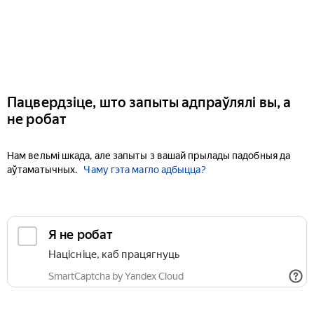
Пацвердзіце, што запыты адпраўлялі вы, а
не робат
Нам вельмі шкада, але запыты з вашай прылады падобныя да
аўтаматычных.
Чаму гэта магло адбыцца?
Я не робат
Націсніце, каб працягнуць
SmartCaptcha by Yandex Cloud