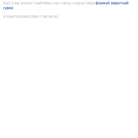
Калі ў вас узніклі праблемы, калі ласка, скарыстайце
формай зваротнай
сувязі
9192487654290027689
:
1786246182