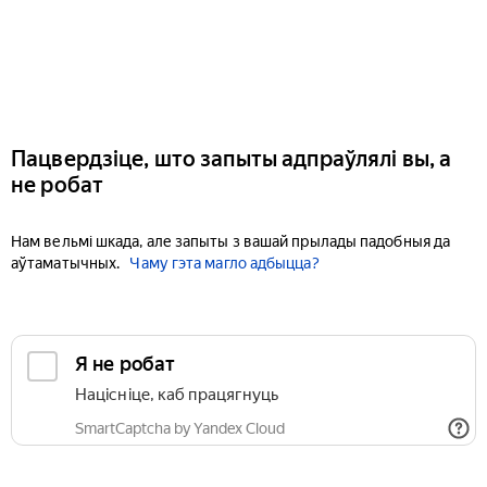
Пацвердзіце, што запыты адпраўлялі вы, а
не робат
Нам вельмі шкада, але запыты з вашай прылады падобныя да
аўтаматычных.
Чаму гэта магло адбыцца?
Я не робат
Націсніце, каб працягнуць
SmartCaptcha by Yandex Cloud