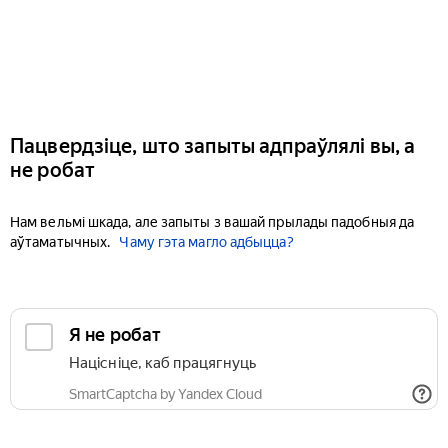
Пацвердзіце, што запыты адпраўлялі вы, а
не робат
Нам вельмі шкада, але запыты з вашай прылады падобныя да
аўтаматычных.
Чаму гэта магло адбыцца?
Я не робат
Націсніце, каб працягнуць
SmartCaptcha by Yandex Cloud