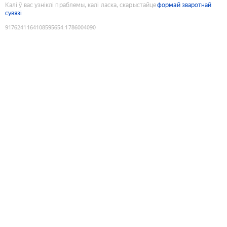
Калі ў вас узніклі праблемы, калі ласка, скарыстайце
формай зваротнай
сувязі
9176241164108595654
:
1786004090