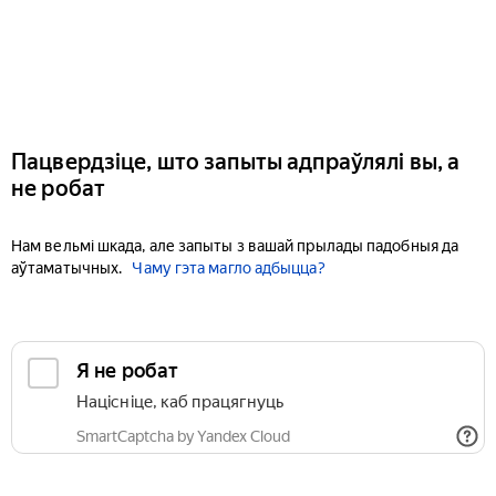
Пацвердзіце, што запыты адпраўлялі вы, а
не робат
Нам вельмі шкада, але запыты з вашай прылады падобныя да
аўтаматычных.
Чаму гэта магло адбыцца?
Я не робат
Націсніце, каб працягнуць
SmartCaptcha by Yandex Cloud