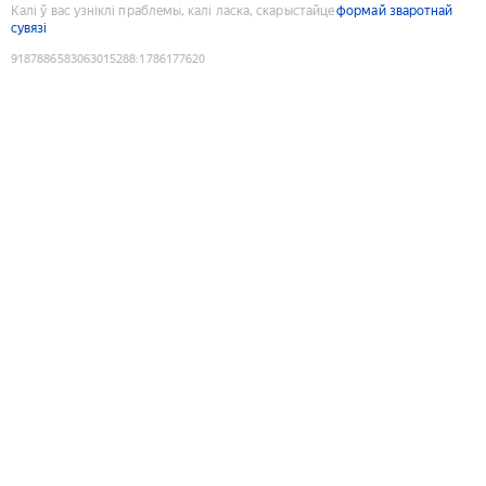
Калі ў вас узніклі праблемы, калі ласка, скарыстайце
формай зваротнай
сувязі
9187886583063015288
:
1786177620