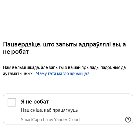
Пацвердзіце, што запыты адпраўлялі вы, а
не робат
Нам вельмі шкада, але запыты з вашай прылады падобныя да
аўтаматычных.
Чаму гэта магло адбыцца?
Я не робат
Націсніце, каб працягнуць
SmartCaptcha by Yandex Cloud