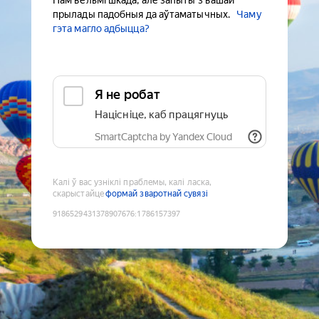
Нам вельмі шкада, але запыты з вашай
прылады падобныя да аўтаматычных.
Чаму
гэта магло адбыцца?
Я не робат
Націсніце, каб працягнуць
SmartCaptcha by Yandex Cloud
Калі ў вас узніклі праблемы, калі ласка,
скарыстайце
формай зваротнай сувязі
9186529431378907676
:
1786157397