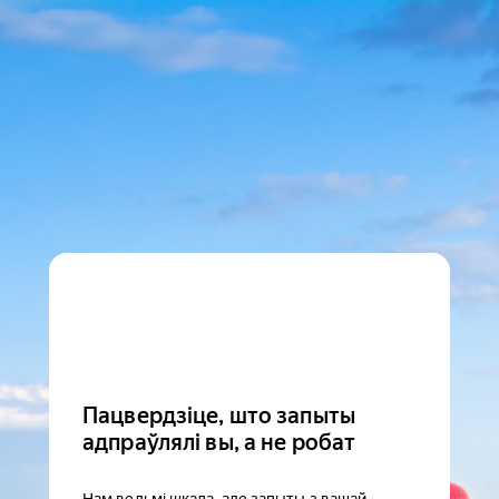
Пацвердзіце, што запыты
адпраўлялі вы, а не робат