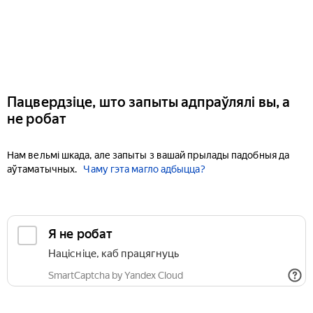
Пацвердзіце, што запыты адпраўлялі вы, а
не робат
Нам вельмі шкада, але запыты з вашай прылады падобныя да
аўтаматычных.
Чаму гэта магло адбыцца?
Я не робат
Націсніце, каб працягнуць
SmartCaptcha by Yandex Cloud