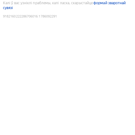
Калі ў вас узніклі праблемы, калі ласка, скарыстайце
формай зваротнай
сувязі
9182160222286706016
:
1786092291