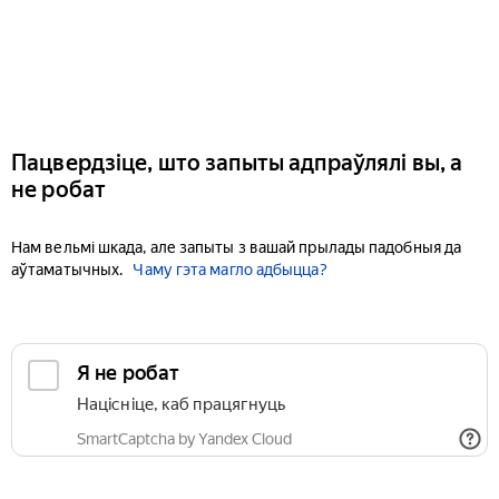
Пацвердзіце, што запыты адпраўлялі вы, а
не робат
Нам вельмі шкада, але запыты з вашай прылады падобныя да
аўтаматычных.
Чаму гэта магло адбыцца?
Я не робат
Націсніце, каб працягнуць
SmartCaptcha by Yandex Cloud