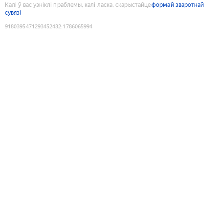
Калі ў вас узніклі праблемы, калі ласка, скарыстайце
формай зваротнай
сувязі
9180395471293452432
:
1786065994