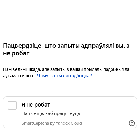
Пацвердзіце, што запыты адпраўлялі вы, а
не робат
Нам вельмі шкада, але запыты з вашай прылады падобныя да
аўтаматычных.
Чаму гэта магло адбыцца?
Я не робат
Націсніце, каб працягнуць
SmartCaptcha by Yandex Cloud