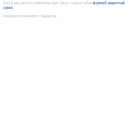
Калі ў вас узніклі праблемы, калі ласка, скарыстайце
формай зваротнай
сувязі
9193803953316434958
:
1786265796