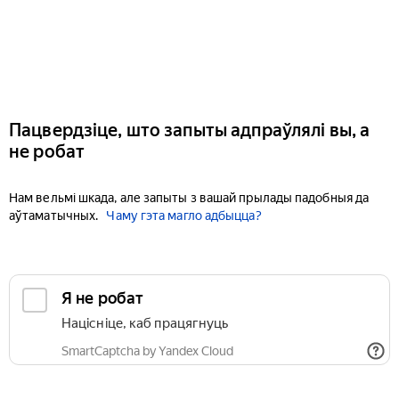
Пацвердзіце, што запыты адпраўлялі вы, а
не робат
Нам вельмі шкада, але запыты з вашай прылады падобныя да
аўтаматычных.
Чаму гэта магло адбыцца?
Я не робат
Націсніце, каб працягнуць
SmartCaptcha by Yandex Cloud