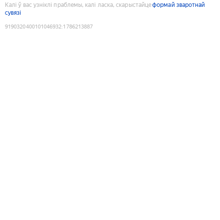
Калі ў вас узніклі праблемы, калі ласка, скарыстайце
формай зваротнай
сувязі
9190320400101046932
:
1786213887