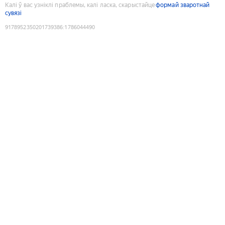
Калі ў вас узніклі праблемы, калі ласка, скарыстайце
формай зваротнай
сувязі
9178952350201739386
:
1786044490