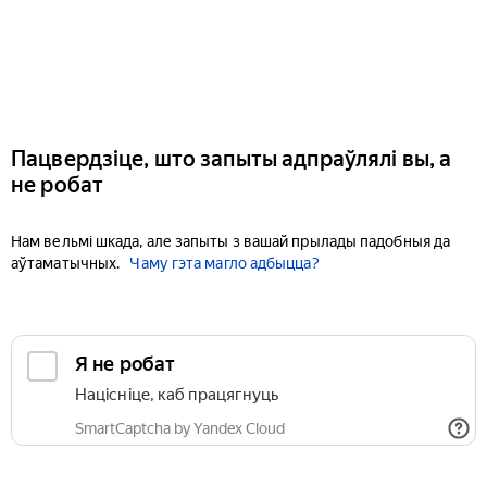
Пацвердзіце, што запыты адпраўлялі вы, а
не робат
Нам вельмі шкада, але запыты з вашай прылады падобныя да
аўтаматычных.
Чаму гэта магло адбыцца?
Я не робат
Націсніце, каб працягнуць
SmartCaptcha by Yandex Cloud