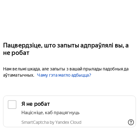
Пацвердзіце, што запыты адпраўлялі вы, а
не робат
Нам вельмі шкада, але запыты з вашай прылады падобныя да
аўтаматычных.
Чаму гэта магло адбыцца?
Я не робат
Націсніце, каб працягнуць
SmartCaptcha by Yandex Cloud