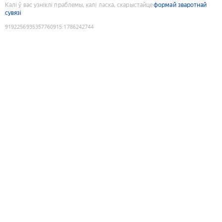
Калі ў вас узніклі праблемы, калі ласка, скарыстайце
формай зваротнай
сувязі
9192256935357760915
:
1786242744