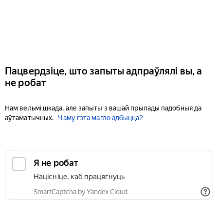
Пацвердзіце, што запыты адпраўлялі вы, а
не робат
Нам вельмі шкада, але запыты з вашай прылады падобныя да
аўтаматычных.
Чаму гэта магло адбыцца?
Я не робат
Націсніце, каб працягнуць
SmartCaptcha by Yandex Cloud