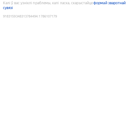
Калі ў вас узніклі праблемы, калі ласка, скарыстайце
формай зваротнай
сувязі
9183159348313784494
:
1786107179