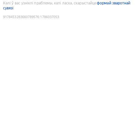
Калі ў вас узніклі праблемы, калі ласка, скарыстайце
формай зваротнай
сувязі
9178453283660789576
:
1786037053