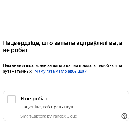
Пацвердзіце, што запыты адпраўлялі вы, а
не робат
Нам вельмі шкада, але запыты з вашай прылады падобныя да
аўтаматычных.
Чаму гэта магло адбыцца?
Я не робат
Націсніце, каб працягнуць
SmartCaptcha by Yandex Cloud