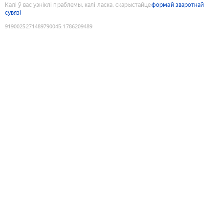
Калі ў вас узніклі праблемы, калі ласка, скарыстайце
формай зваротнай
сувязі
9190025271489790045
:
1786209489