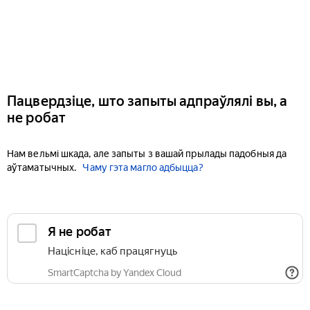
Пацвердзіце, што запыты адпраўлялі вы, а
не робат
Нам вельмі шкада, але запыты з вашай прылады падобныя да
аўтаматычных.
Чаму гэта магло адбыцца?
Я не робат
Націсніце, каб працягнуць
SmartCaptcha by Yandex Cloud