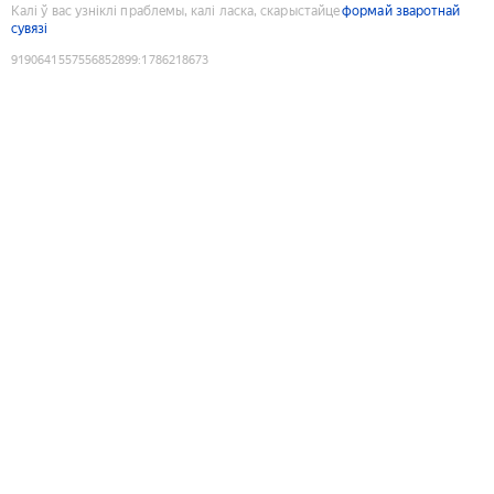
Калі ў вас узніклі праблемы, калі ласка, скарыстайце
формай зваротнай
сувязі
9190641557556852899
:
1786218673