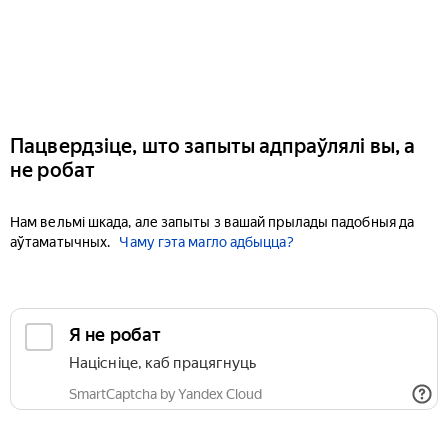
Пацвердзіце, што запыты адпраўлялі вы, а
не робат
Нам вельмі шкада, але запыты з вашай прылады падобныя да
аўтаматычных.
Чаму гэта магло адбыцца?
Я не робат
Націсніце, каб працягнуць
SmartCaptcha by Yandex Cloud