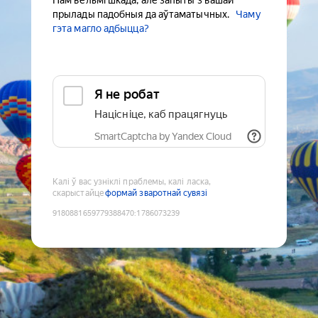
Нам вельмі шкада, але запыты з вашай
прылады падобныя да аўтаматычных.
Чаму
гэта магло адбыцца?
Я не робат
Націсніце, каб працягнуць
SmartCaptcha by Yandex Cloud
Калі ў вас узніклі праблемы, калі ласка,
скарыстайце
формай зваротнай сувязі
9180881659779388470
:
1786073239