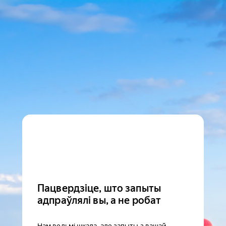
Пацвердзіце, што запыты
адпраўлялі вы, а не робат