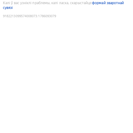
Калі ў вас узніклі праблемы, калі ласка, скарыстайце
формай зваротнай
сувязі
9182213099574008073
:
1786093079