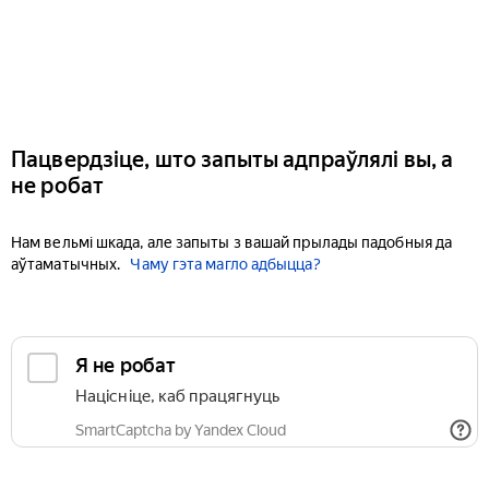
Пацвердзіце, што запыты адпраўлялі вы, а
не робат
Нам вельмі шкада, але запыты з вашай прылады падобныя да
аўтаматычных.
Чаму гэта магло адбыцца?
Я не робат
Націсніце, каб працягнуць
SmartCaptcha by Yandex Cloud