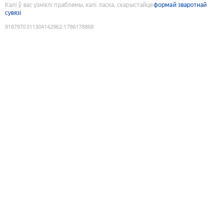
Калі ў вас узніклі праблемы, калі ласка, скарыстайце
формай зваротнай
сувязі
9187970311304142962
:
1786178868