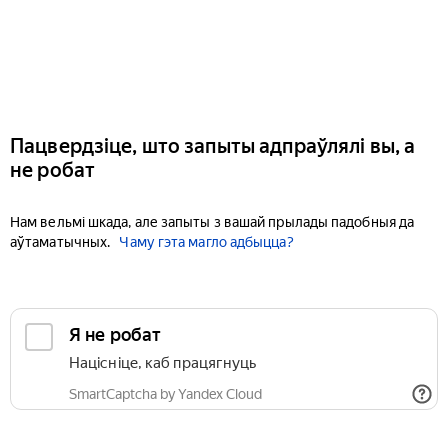
Пацвердзіце, што запыты адпраўлялі вы, а
не робат
Нам вельмі шкада, але запыты з вашай прылады падобныя да
аўтаматычных.
Чаму гэта магло адбыцца?
Я не робат
Націсніце, каб працягнуць
SmartCaptcha by Yandex Cloud