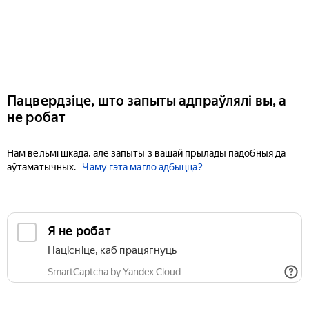
Пацвердзіце, што запыты адпраўлялі вы, а
не робат
Нам вельмі шкада, але запыты з вашай прылады падобныя да
аўтаматычных.
Чаму гэта магло адбыцца?
Я не робат
Націсніце, каб працягнуць
SmartCaptcha by Yandex Cloud