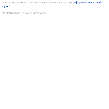
Калі ў вас узніклі праблемы, калі ласка, скарыстайце
формай зваротнай
сувязі
9174946787801326467
:
1785984802