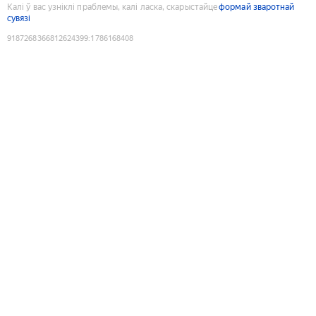
Калі ў вас узніклі праблемы, калі ласка, скарыстайце
формай зваротнай
сувязі
9187268366812624399
:
1786168408