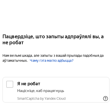
Пацвердзіце, што запыты адпраўлялі вы, а
не робат
Нам вельмі шкада, але запыты з вашай прылады падобныя да
аўтаматычных.
Чаму гэта магло адбыцца?
Я не робат
Націсніце, каб працягнуць
SmartCaptcha by Yandex Cloud